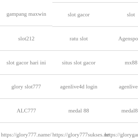
gampang maxwin
slot gacor
slot
slot212
ratu slot
Agenspo
slot gacor hari ini
situs slot gacor
mx88
glory slot777
agenlive4d login
agenliv
ALC777
medal 88
medal8
https://glory777.name/
https://glory777sukses.net
https://glory