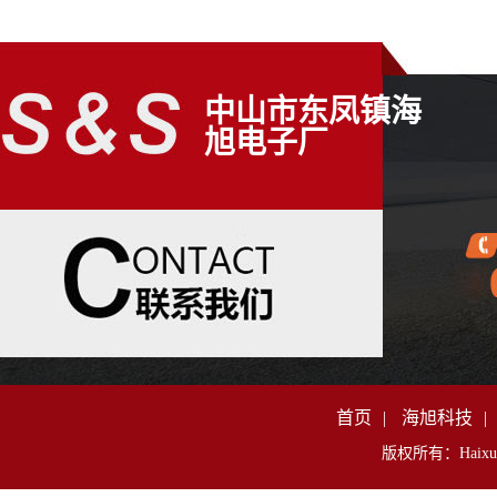
中山市东凤镇海
旭电子厂
首页
|
海旭科技
|
版权所有：Haixu Al