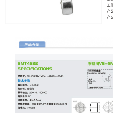
工
产
产