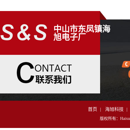
中山市东凤镇海
旭电子厂
首页
|
海旭科技
|
版权所有：Haixu Al