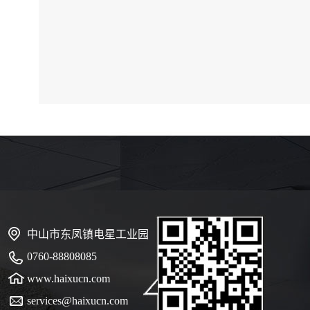
中山市东凤镇电星工业园
0760-88808085
www.haixucn.com
services@haixucn.com