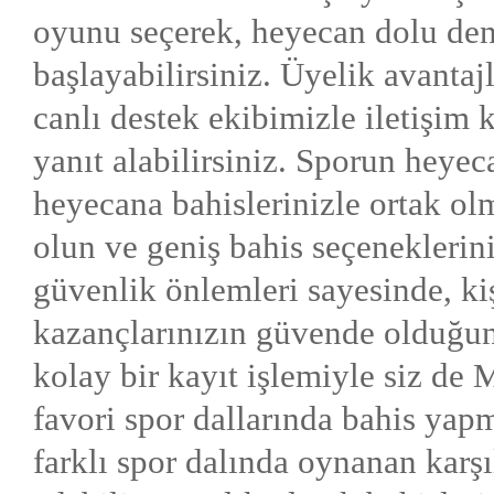
oyunu seçerek, heyecan dolu d
başlayabilirsiniz. Üyelik avantaj
canlı destek ekibimizle iletişim k
yanıt alabilirsiniz. Sporun heye
heyecana bahislerinizle ortak o
olun ve geniş bahis seçeneklerini
güvenlik önlemleri sayesinde, kiş
kazançlarınızın güvende olduğund
kolay bir kayıt işlemiyle siz de M
favori spor dallarında bahis yap
farklı spor dalında oynanan karşı