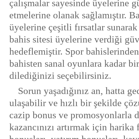
çalışmalar sayesinde üyelerine gü
etmelerine olanak sağlamıştır. Ba
üyelerine çeşitli fırsatlar sunar
bahis sitesi üyelerine verdiği g
hedeflemiştir. Spor bahislerinden
bahisten sanal oyunlara kadar bi
dilediğinizi seçebilirsiniz.
Sorun yaşadığınız an, hatta gec
ulaşabilir ve hızlı bir şekilde çö
cazip bonus ve promosyonlarla d
kazancınızı artırmak için harika fı