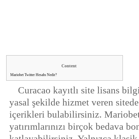
Content
Mariobet Twitter Hesabı Nedir?
Curacao kayıtlı site lisans bilg
yasal şekilde hizmet veren sited
içerikleri bulabilirsiniz. Mariobe
yatırımlarınızı birçok bedava bon
katlayabilirsiniz. Yalnızca klasik