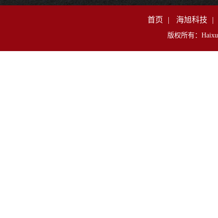
首页
|
海旭科技
|
版权所有：Haixu Al