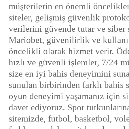
müşterilerin en önemli öncelikler
siteler, gelişmiş güvenlik protoko
verilerini güvende tutar ve siber s
Mariobet, güvenilirlik ve kulla
öncelikli olarak hizmet verir. Öd
hızlı ve güvenli işlemler, 7/24 mü
size en iyi bahis deneyimini suna
sunulan birbirinden farklı bahis 
oyun deneyimi yaşamanız için si
davet ediyoruz. Spor tutkunlarına
sitemizde, futbol, basketbol, ​​vol