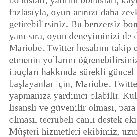
bonusları, yatırım bonusları, kayı
fazlasıyla, oyunlarınızı daha zev
getirebilirsiniz. Bu benzersiz bo
yanı sıra, oyun deneyiminizi de d
Mariobet Twitter hesabını takip 
etmenin yollarını öğrenebilirsiniz
ipuçları hakkında sürekli güncel 
başlayanlar için, Mariobet Twitte
yapmanıza yardımcı olabilir. Kull
lisanslı ve güvenilir olması, para
olması, tecrübeli canlı destek ek
Müşteri hizmetleri ekibimiz, uz