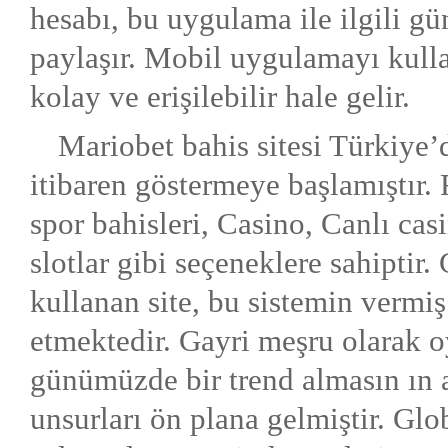
hesabı, bu uygulama ile ilgili gü
paylaşır. Mobil uygulamayı kul
kolay ve erişilebilir hale gelir.
Mariobet bahis sitesi Türkiye’
itibaren göstermeye başlamıştır. 
spor bahisleri, Casino, Canlı cas
slotlar gibi seçeneklere sahiptir
kullanan site, bu sistemin vermi
etmektedir. Gayri meşru olarak o
günümüzde bir trend almasın ın a
unsurları ön plana gelmiştir. Gl