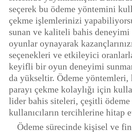
seçerek bu ödeme yöntemini kull
çekme işlemlerinizi yapabiliyors
sunan ve kaliteli bahis deneyimi
oyunlar oynayarak kazançlarınızı
seçenekleri ve etkileyici oranlar
keyifli bir oyun deneyimi sunma
da yükseltir. Ödeme yöntemleri, 
parayı çekme kolaylığı için kulla
lider bahis siteleri, çeşitli ödem
kullanıcıların tercihlerine hitap 
Ödeme sürecinde kişisel ve fin