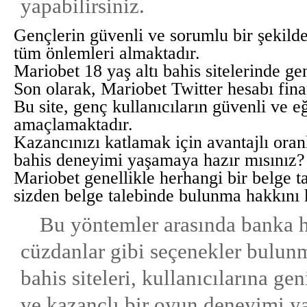
yapabilirsiniz.
Gençlerin güvenli ve sorumlu bir şekilde
tüm önlemleri almaktadır.
Mariobet 18 yaş altı bahis sitelerinde g
Son olarak, Mariobet Twitter hesabı finan
Bu site, genç kullanıcıların güvenli ve e
amaçlamaktadır.
Kazancınızı katlamak için avantajlı oranla
bahis deneyimi yaşamaya hazır mısınız?
Mariobet genellikle herhangi bir belge 
sizden belge talebinde bulunma hakkını 
Bu yöntemler arasında banka ha
cüzdanlar gibi seçenekler bulu
bahis siteleri, kullanıcılarına ge
ve kazançlı bir oyun deneyimi ya