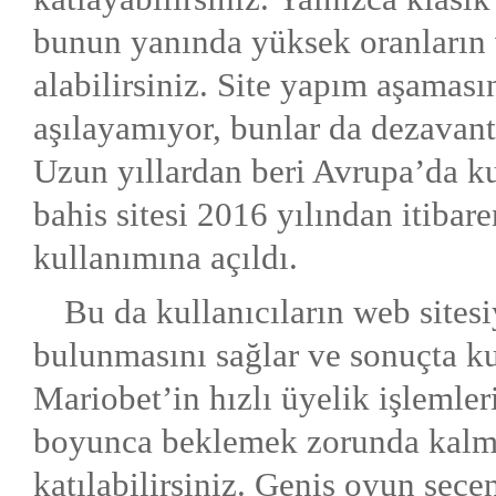
bunun yanında yüksek oranların v
alabilirsiniz. Site yapım aşama
aşılayamıyor, bunlar da dezavantaj
Uzun yıllardan beri Avrupa’da ku
bahis sitesi 2016 yılından itibar
kullanımına açıldı.
Bu da kullanıcıların web sitesi
bulunmasını sağlar ve sonuçta kul
Mariobet’in hızlı üyelik işlemler
boyunca beklemek zorunda kalm
katılabilirsiniz. Geniş oyun seçe