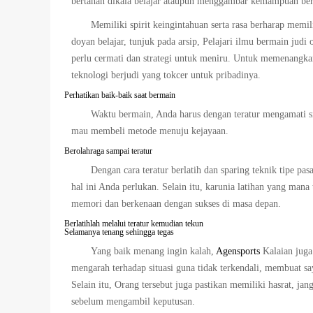
bertahan dikala belajar ataupun menggambar kemampuan berh
Memiliki spirit keingintahuan serta rasa berharap me
doyan belajar, tunjuk pada arsip, Pelajari ilmu bermain ju
perlu cermati dan strategi untuk meniru. Untuk memenangka
teknologi berjudi yang tokcer untuk pribadinya.
Perhatikan baik-baik saat bermain
Waktu bermain, Anda harus dengan teratur mengamati sit
mau membeli metode menuju kejayaan.
Berolahraga sampai teratur
Dengan cara teratur berlatih dan sparing teknik tipe p
hal ini Anda perlukan. Selain itu, karunia latihan yang m
memori dan berkenaan dengan sukses di masa depan.
Berlatihlah melalui teratur kemudian tekun
Selamanya tenang sehingga tegas
Yang baik menang ingin kalah,
Agensports
Kalaian juga
mengarah terhadap situasi guna tidak terkendali, membuat 
Selain itu, Orang tersebut juga pastikan memiliki hasrat, ja
sebelum mengambil keputusan.