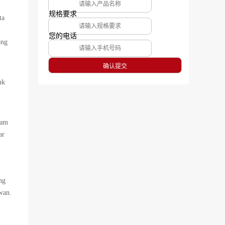
规格要求
ta
您的电话
ong
uk
lam
ar
ng
wan.