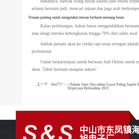
Bahannya, banyak orang boyak karena judi online terper
selama bermain judi, mencari tujuan dan juga arah berkompe
Pemain penting untuk mengetahui tetesan berhenti memang benar
Kalau perhitungan, kalian harus mengendalikan bermai
atau selagi mereka kebongkaran hingga 70% dari saldo awal
Jadilah pemain akan ke cerdas tapi tetap tertegun adala
profesional.
Untuk berpartisipasi untuk bermain Judi Online untuk 
akun. Tabik bermain maupun sukses!
上一个
Slot777 > > Dafatar Situs Slot online Gacor Paling Sepele
Terpercaya Berkualitas 2023
中山市东凤镇
旭电子厂