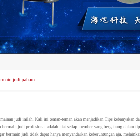
bermain judi paham
rmainan judi inilah. Kali ini teman-teman akan menjadikan Tips kebanyakan da
m bermain judi profesional adalah niat setiap member yang bergabung dalam ti
r bermain judi tidak dapat hanya menyandarkan keberuntungan aja, melainka