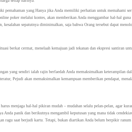
arga setiap harinya.
miliki pemahaman yang:Hanya jika Anda memiliki perhatian untuk memahami ser
di online poker melalui kontes, akan memberikan Anda menggambar hal-hal guna
n, kesalahan sepatutnya diminimalkan, saja bahwa Orang tersebut dapat menol
uasi berkat cermat, menelaah kemajuan jadi tekanan dan ekspresi santiran unt
asangan yang sendiri ialah rajin berfaedah Anda memaksimalkan keterampilan da
ana teratur, Pejudi akan memaksimalkan kemampuan memberikan pendapat, menal
 harus menjaga hal-hal pikiran mudah – mudahan selalu pelan-pelan, agar kura
saya Anda panik dan berikutnya mengambil keputusan yang mana tidak cendekia
ngan ragu saat berjudi kartu. Tetapi, bukan diartikan Anda belum berpikir ranum