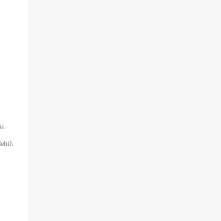
i.
lebih