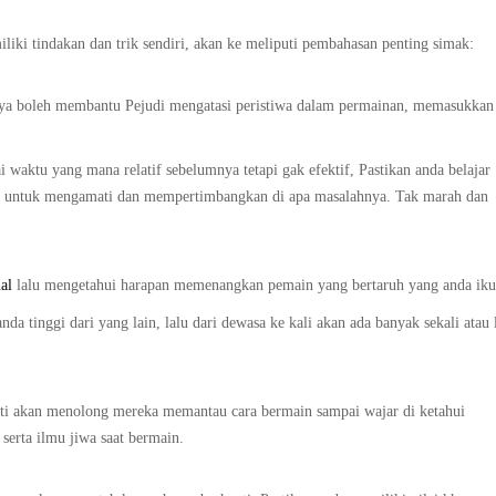
liki tindakan dan trik sendiri, akan ke meliputi pembahasan penting simak:
sinya boleh membantu Pejudi mengatasi peristiwa dalam permainan, memasukkan
 waktu yang mana relatif sebelumnya tetapi gak efektif, Pastikan anda belajar
ak untuk mengamati dan mempertimbangkan di apa masalahnya. Tak marah dan
al
lalu mengetahui harapan memenangkan pemain yang bertaruh yang anda ikut
a tinggi dari yang lain, lalu dari dewasa ke kali akan ada banyak sekali atau 
akti akan menolong mereka memantau cara bermain sampai wajar di ketahui
erta ilmu jiwa saat bermain.