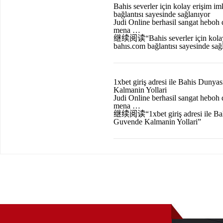
Bahis severler için kolay erişim i
bağlantısı sayesinde sağlanıyor
Judi Online berhasil sangat heboh 
mena …
继续阅读
“Bahis severler için kol
bahıs.com bağlantısı sayesinde sağ
1xbet giriş adresi ile Bahis Duny
Kalmanin Yollari
Judi Online berhasil sangat heboh 
mena …
继续阅读
“1xbet giriş adresi ile 
Guvende Kalmanin Yollari”